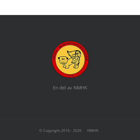
En del av NMHK
© Copyright 2016 -
2026 NMHK