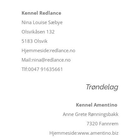
Kennel Redlance
Nina Louise Sæbye
Olsvikåsen 132
5183 Olsvik
Hjemmeside:redlance.no
Mail:nina@redlance.no
Tlf:0047 91635661
Trøndelag
Kennel Amentino
Anne Grete Rønningsbakk
7320 Fannrem
Hjemmeside:www.amentino.biz