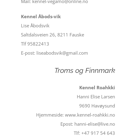
Mail: kennel-vegamo@online.no
Kennel Åbods-vik
Lise Åbodsvik
Saltdalsveien 26, 8211 Fauske
Tlf 95822413
E-post: liseabodsvik@gmail.com
Troms og Finnmark
Kennel Roahkki
Hanni Elise Larsen
9690 Havøysund
Hjemmeside: www.kennel-roahkki.no
Epost: hanni-elise@live.no
Tlf: +47 917 54 643