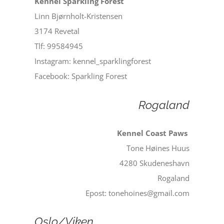
Kennel Sparkling Forest
Linn Bjørnholt-Kristensen
3174 Revetal
Tlf: 99584945
Instagram: kennel_sparklingforest
Facebook: Sparkling Forest
Rogaland
Kennel Coast Paws
Tone Høines Huus
4280 Skudeneshavn
Rogaland
Epost: tonehoines@gmail.com
Oslo/Viken