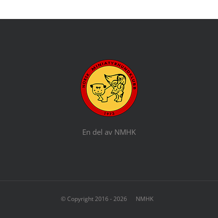
En del av NMHK
© Copyright 2016 -
2026 NMHK