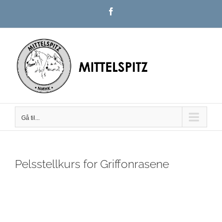
Skip
Facebook
to
content
Gå til...
Pelsstellkurs for Griffonrasene